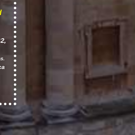
d
2,
s.
ca