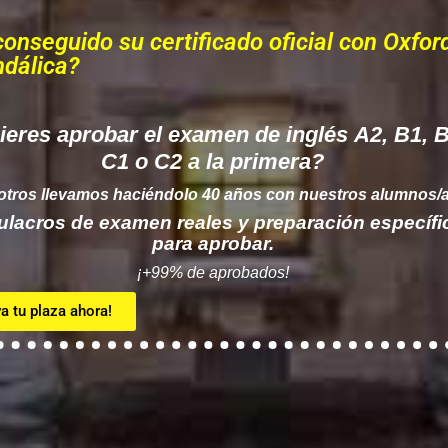
seguido su certificado oficial con Oxfor
ndálica?
eres aprobar el examen de inglés A2, B1, B
C1 o C2 a la primera?
tros llevamos haciéndolo 40 años con nuestros alumnos/a
ulacros
de
examen
reales
y
preparación
específi
para
aprobar.
¡+99% de aprobados!
a tu plaza ahora!