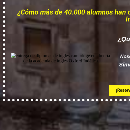
¿Cómo más de 40.000 alumnos han con
I
¿Qui
Noso
Sim
¡Reserv