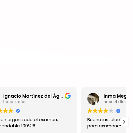
nos/as.
ales
y
preparación
aprobar.
Ignacio Martínez del Águila
Inma Megías Martínez
hace 4 días
en,
Buena instalación con buen material
para examenes