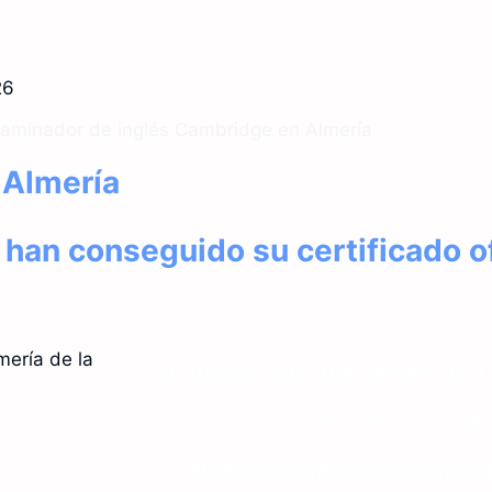
26
 Almería
n conseguido su certificado of
¿Quieres aprobar el examen d
C1 o C2 a la p
Nosotros llevamos hacié