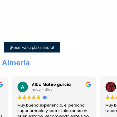
nuestros alum
Simulacros
de
examen
re
específica
para
¡+99% de aprobados!
¡Reserva tu plaza ahora!
 Almería
ateo garcia
ías
hace 4 días
riencia, el personal
Muy bien organizado el exam
 las instalaciones en
recomendable 100%!!!
Recomiendo este sitio