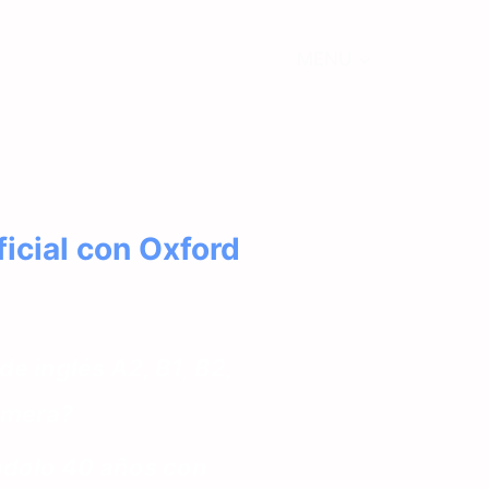
MENU
icial con Oxford
e inglés A2, B1, B2,
rimera?
ndolo 40 años con