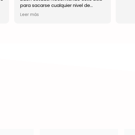
ualquier nivel de
ran mucho! 👌🏼👌🏼👌🏼
os de inglés en Almería