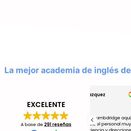
La mejor academia de inglés de
helena gazquez
Alba M
hace 2 días
hace 4 d
EXCELENTE
Hice el examen de cambdridge aqui,
Muy buena expe
muy atentos todos, el personal muy
super amable y
A base de
291 reseñas
amable y con paciencia y direcciones
buen estado. 