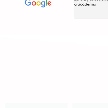
claras dentro de la academia
para sacarse c
inglés, te prepa
Leer más
Curs