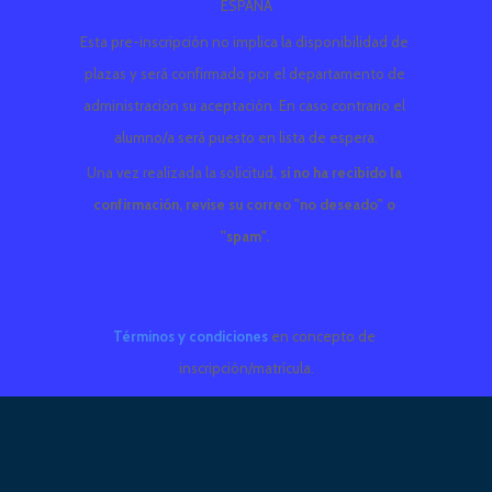
ESPAÑA
Esta pre-inscripción no implica la disponibilidad de 
plazas y será confirmado por el departamento de 
administración su aceptación. En caso contrario el 
alumno/a será puesto en lista de espera.
Una vez realizada la solicitud, 
si no ha recibido la 
confirmación, revise su correo "no deseado" o 
"spam".
Términos y condiciones
en concepto de 
inscripción/matrícula.