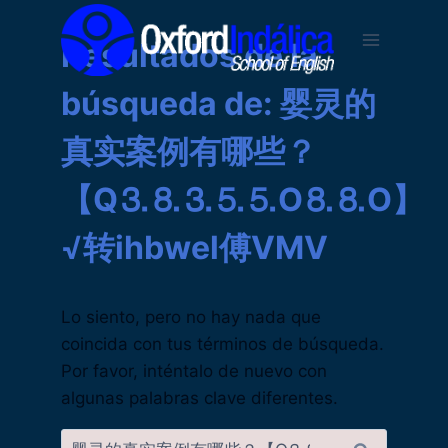
Saltar
al
Resultados de la
contenido
búsqueda de:
婴灵的
真实案例有哪些？
【Q⒊⒏⒊⒌⒌O⒏⒏O】
√转ihbwel傅VMV
Lo siento, pero no hay nada que
coincida con tus términos de búsqueda.
Por favor, inténtalo de nuevo con
algunas palabras clave diferentes.
Buscar: